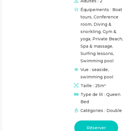
Adultes :
2
Équipements :
Boat
tours
,
Conference
room
,
Diving &
snorkling
,
Gym &
yoga
,
Private Beach
,
Spa & massage
,
Surfing lessons
,
Swimming pool
Vue :
seaside,
swimming pool
Taille :
25m²
Type de lit :
Queen
Bed
Catégories :
Double
Réserver