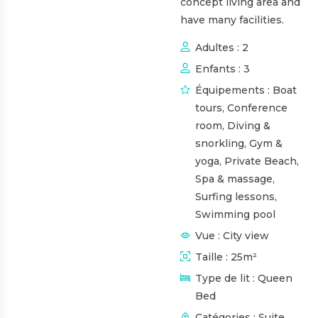
concept living area and
have many facilities.
Adultes :
2
Enfants :
3
Équipements :
Boat
tours
,
Conference
room
,
Diving &
snorkling
,
Gym &
yoga
,
Private Beach
,
Spa & massage
,
Surfing lessons
,
Swimming pool
Vue :
City view
Taille :
25m²
Type de lit :
Queen
Bed
Catégories :
Suite