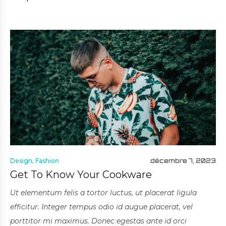
Design
,
Fashion
décembre 7, 2023
Get To Know Your Cookware
Ut elementum felis a tortor luctus, ut placerat ligula
efficitur. Integer tempus odio id augue placerat, vel
porttitor mi maximus. Donec egestas ante id orci